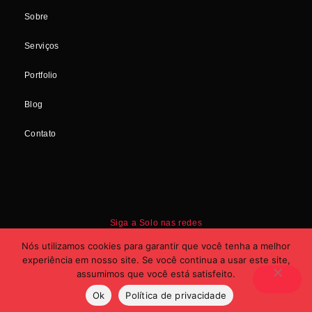
Sobre
Serviços
Portfolio
Blog
Contato
Siga a Solo nas redes
Nós utilizamos cookies para garantir que você tenha a melhor
experiência em nosso site. Se você continua a usar este site,
assumimos que você está satisfeito.
Ok
Política de privacidade
Estúdio Solo Ltda 2025. Todos os direitos reservados.